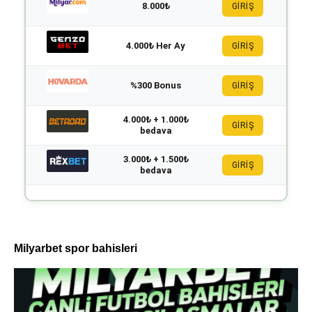
8.000₺
GİRİŞ
4.000₺ Her Ay
GİRİŞ
%300 Bonus
GİRİŞ
4.000₺ + 1.000₺
GİRİŞ
bedava
3.000₺ + 1.500₺
GİRİŞ
bedava
Milyarbet spor bahisleri