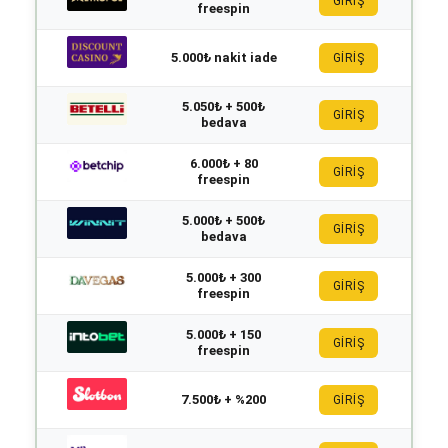
GİRİŞ
freespin
5.000₺ nakit iade
GİRİŞ
5.050₺ + 500₺
GİRİŞ
bedava
6.000₺ + 80
GİRİŞ
freespin
5.000₺ + 500₺
GİRİŞ
bedava
5.000₺ + 300
GİRİŞ
freespin
5.000₺ + 150
GİRİŞ
freespin
7.500₺ + %200
GİRİŞ