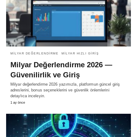
MILYAR DEĞERLENDIRME
MILYAR HIZLI GIRIŞ
Milyar Değerlendirme 2026 —
Güvenilirlik ve Giriş
Milyar değerlendirme 2026 yazımızla, platformun güncel giriş
adreslerini, bonus seçeneklerini ve güvenlik önlemlerini
detaylıca inceleyin.
1 ay önce