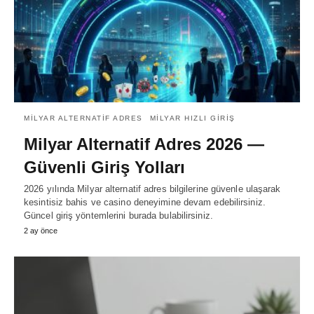
MILYAR ALTERNATIF ADRES
MILYAR HIZLI GIRIŞ
Milyar Alternatif Adres 2026 —
Güvenli Giriş Yolları
2026 yılında Milyar alternatif adres bilgilerine güvenle ulaşarak
kesintisiz bahis ve casino deneyimine devam edebilirsiniz.
Güncel giriş yöntemlerini burada bulabilirsiniz.
2 ay önce