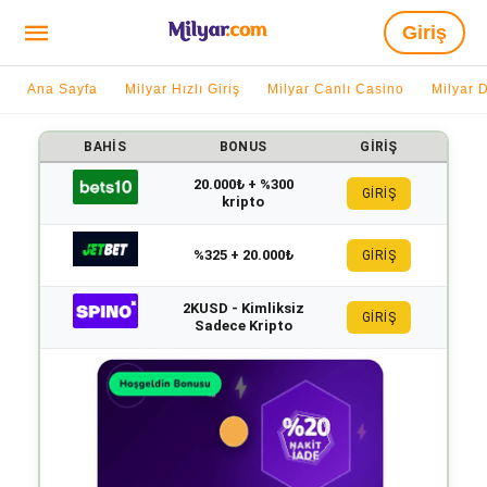
Giriş
Ana Sayfa
Milyar Hızlı Giriş
Milyar Canlı Casino
Milyar 
BAHIS
BONUS
GIRIŞ
20.000₺ + %300
GİRİŞ
kripto
%325 + 20.000₺
GİRİŞ
2KUSD - Kimliksiz
GİRİŞ
Sadece Kripto