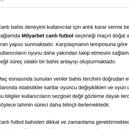
anlı bahis deneyimi kullanıcılar için anlık karar verme b
bağlamda
Milyarbet canlı futbol
seçeneği maçın doğal akı
ran yapısı sunmaktadır. Karşılaşmanın temposuna göre 
ullanıcıların oyunu daha yakından takip etmesini sağlam
eğil süreç odaklı bir bahis anlayışı oluşturmaktadır.
aç esnasında sunulan veriler bahis tercihini doğrudan e
lanında istatistikler kartlar oyuncu değişiklikleri ve oyun
u bilgiler kullanıcıların sezgisel değil gözleme dayalı t
öylece tahmin süreci daha bilinçli ilerlemektedir.
anlı futbol bahisleri dikkat ve zamanlama gerektirmekted