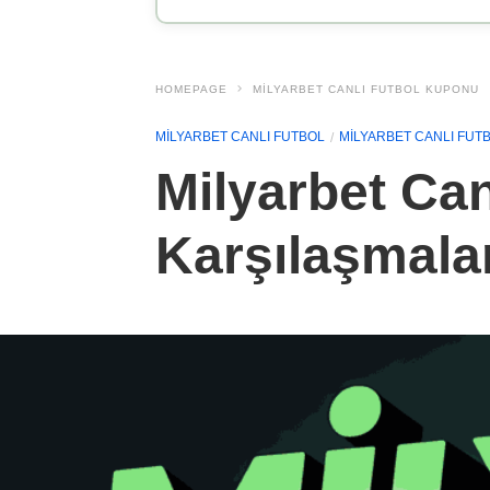
HOMEPAGE
MILYARBET CANLI FUTBOL KUPONU
MILYARBET CANLI FUTBOL
MILYARBET CANLI FUT
Milyarbet Can
Karşılaşmala