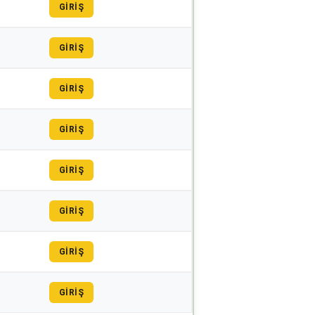
GİRİŞ
GİRİŞ
GİRİŞ
GİRİŞ
GİRİŞ
GİRİŞ
GİRİŞ
GİRİŞ