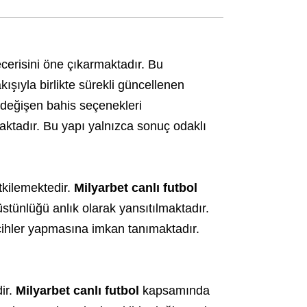
ecerisini öne çıkarmaktadır. Bu
şıyla birlikte sürekli güncellenen
değişen bahis seçenekleri
aktadır. Bu yapı yalnızca sonuç odaklı
tkilemektedir.
Milyarbet canlı futbol
 üstünlüğü anlık olarak yansıtılmaktadır.
ercihler yapmasına imkan tanımaktadır.
ir.
Milyarbet canlı futbol
kapsamında