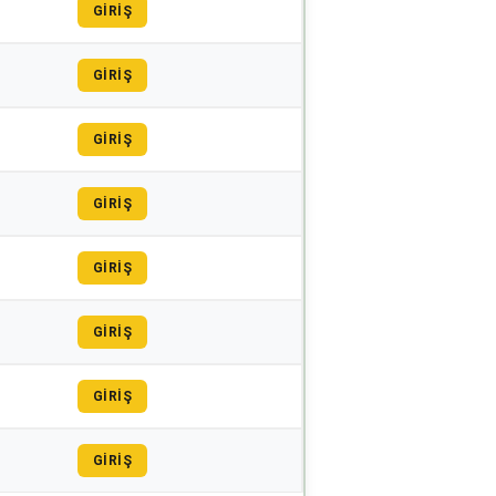
GİRİŞ
GİRİŞ
GİRİŞ
GİRİŞ
GİRİŞ
GİRİŞ
GİRİŞ
GİRİŞ