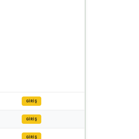
GİRİŞ
GİRİŞ
GİRİŞ