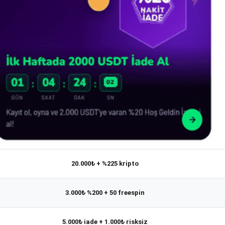
20.000₺ + %225 kripto
3.000₺ %200 + 50 freespin
5.000₺ iade + 1.000₺ risksiz