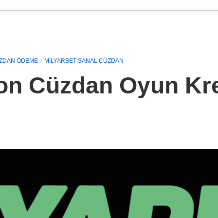
ÜZDAN ÖDEME
MILYARBET SANAL CÜZDAN
ton Cüzdan Oyun Kre