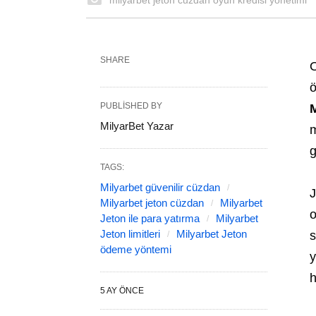
SHARE
O
ö
PUBLISHED BY
M
MilyarBet Yazar
m
g
TAGS:
Milyarbet güvenilir cüzdan
J
Milyarbet jeton cüzdan
Milyarbet
o
Jeton ile para yatırma
Milyarbet
Jeton limitleri
Milyarbet Jeton
s
ödeme yöntemi
y
h
5 AY ÖNCE