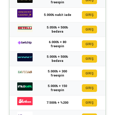
GİRİŞ
freespin
5.000₺ nakit iade
GİRİŞ
5.050₺ + 500₺
GİRİŞ
bedava
6.000₺ + 80
GİRİŞ
freespin
5.000₺ + 500₺
GİRİŞ
bedava
5.000₺ + 300
GİRİŞ
freespin
5.000₺ + 150
GİRİŞ
freespin
7.500₺ + %200
GİRİŞ