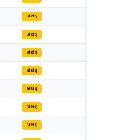
GİRİŞ
GİRİŞ
GİRİŞ
GİRİŞ
GİRİŞ
GİRİŞ
GİRİŞ