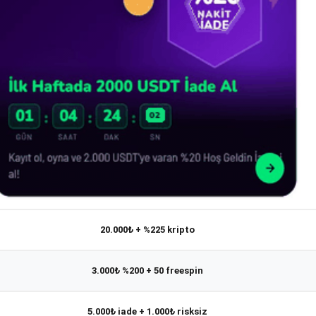
20.000₺ + %225 kripto
3.000₺ %200 + 50 freespin
5.000₺ iade + 1.000₺ risksiz