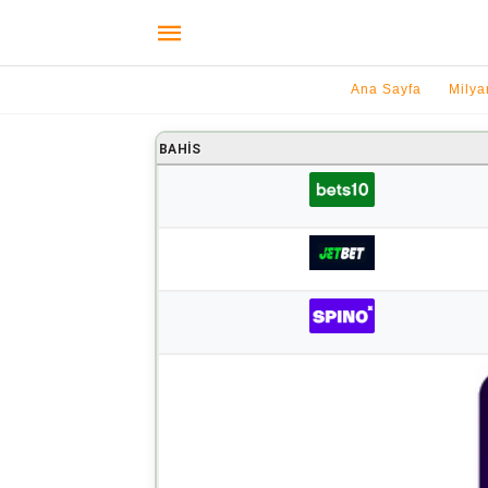
Ana Sayfa
Milyar
BAHIS