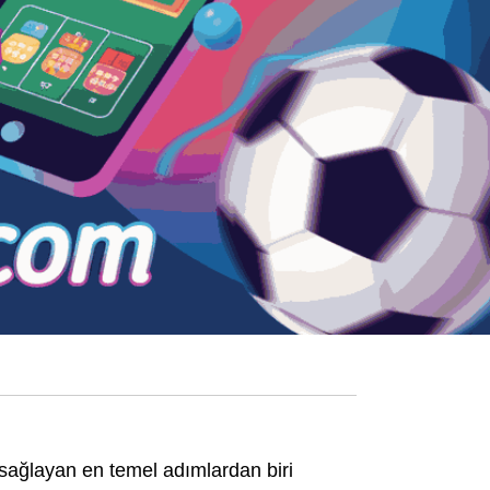
i sağlayan en temel adımlardan biri