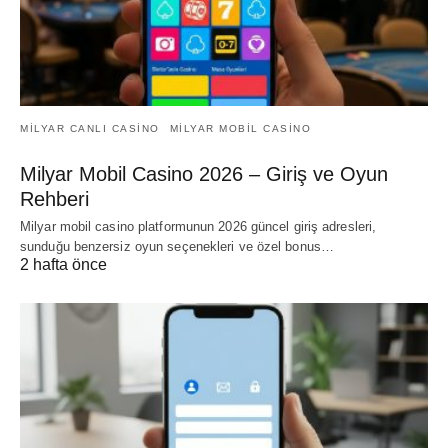
MILYAR CANLI CASINO
MILYAR MOBIL CASINO
Milyar Mobil Casino 2026 – Giriş ve Oyun
Rehberi
Milyar mobil casino platformunun 2026 güncel giriş adresleri,
sunduğu benzersiz oyun seçenekleri ve özel bonus…
2 hafta önce