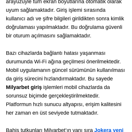
arayüzüyle tüm ekran boyutlarına otomatik olarak
uyum sağlamaktadır. Giriş işlemi sırasında
kullanıcı adı ve şifre bilgileri girildikten sonra kimlik
doğrulaması yapılmaktadır. Bu doğrulama güvenli
bir oturum açılmasını sağlamaktadır.
Bazı cihazlarda bağlantı hatası yaşanması
durumunda Wi-Fi ağına geçilmesi önerilmektedir.
Mobil uygulamanın güncel sürümünün kullanılması
da giriş sürecini hızlandırmaktadır. Bu sayede
Milyarbet giriş
işlemleri mobil cihazlarda da
sorunsuz biçimde gerçekleştirilmektedir.
Platformun hızlı sunucu altyapısı, erişim kalitesini
her zaman en üst seviyede tutmaktadır.
Bahis tutkunları Milyarbet’ın yanı sıra
Jokera yeni