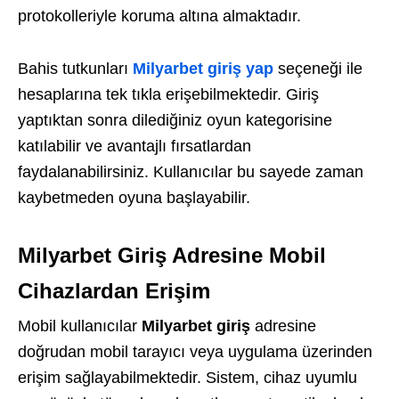
protokolleriyle koruma altına almaktadır.
Bahis tutkunları
Milyarbet giriş yap
seçeneği ile
hesaplarına tek tıkla erişebilmektedir. Giriş
yaptıktan sonra dilediğiniz oyun kategorisine
katılabilir ve avantajlı fırsatlardan
faydalanabilirsiniz. Kullanıcılar bu sayede zaman
kaybetmeden oyuna başlayabilir.
Milyarbet Giriş Adresine Mobil
Cihazlardan Erişim
Mobil kullanıcılar
Milyarbet giriş
adresine
doğrudan mobil tarayıcı veya uygulama üzerinden
erişim sağlayabilmektedir. Sistem, cihaz uyumlu