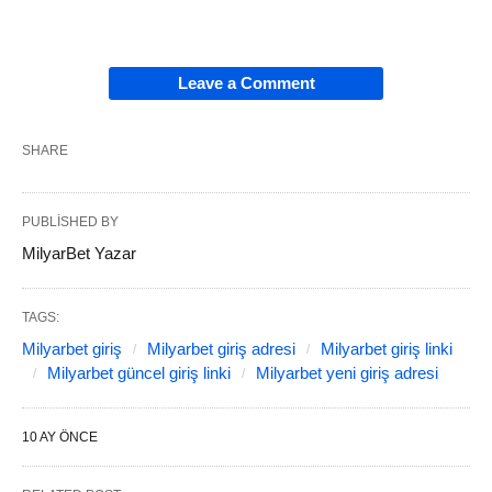
Leave a Comment
SHARE
PUBLISHED BY
MilyarBet Yazar
TAGS:
Milyarbet giriş
Milyarbet giriş adresi
Milyarbet giriş linki
Milyarbet güncel giriş linki
Milyarbet yeni giriş adresi
10 AY ÖNCE