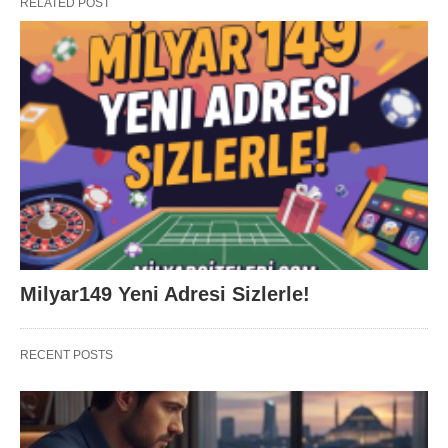
RELATED POST
Milyar149 Yeni Adresi Sizlerle!
RECENT POSTS