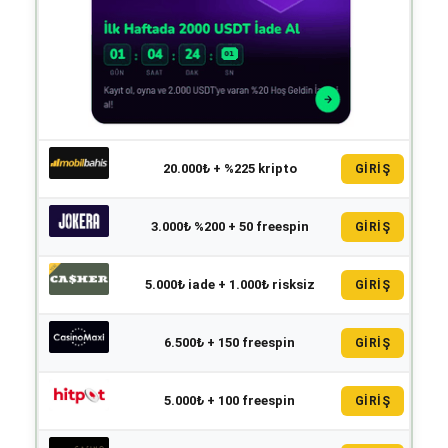
20.000₺ + %225 kripto
GİRİŞ
3.000₺ %200 + 50 freespin
GİRİŞ
5.000₺ iade + 1.000₺ risksiz
GİRİŞ
6.500₺ + 150 freespin
GİRİŞ
5.000₺ + 100 freespin
GİRİŞ