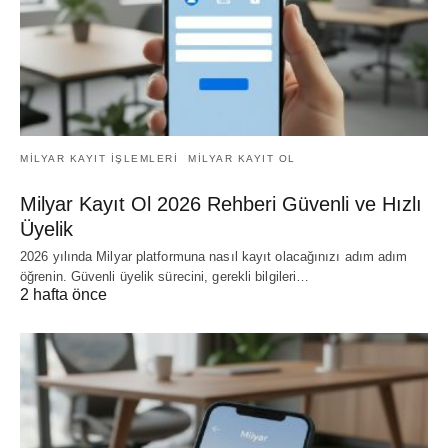
MILYAR KAYIT IŞLEMLERI
MILYAR KAYIT OL
Milyar Kayıt Ol 2026 Rehberi Güvenli ve Hızlı
Üyelik
2026 yılında Milyar platformuna nasıl kayıt olacağınızı adım adım
öğrenin. Güvenli üyelik sürecini, gerekli bilgileri…
2 hafta önce