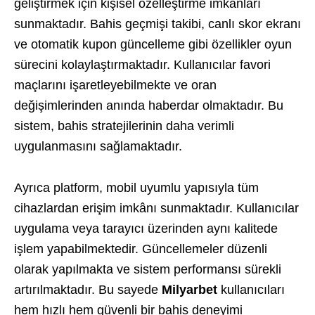
geliştirmek için kişisel özelleştirme imkânları
sunmaktadır. Bahis geçmişi takibi, canlı skor ekranı
ve otomatik kupon güncelleme gibi özellikler oyun
sürecini kolaylaştırmaktadır. Kullanıcılar favori
maçlarını işaretleyebilmekte ve oran
değişimlerinden anında haberdar olmaktadır. Bu
sistem, bahis stratejilerinin daha verimli
uygulanmasını sağlamaktadır.
Ayrıca platform, mobil uyumlu yapısıyla tüm
cihazlardan erişim imkânı sunmaktadır. Kullanıcılar
uygulama veya tarayıcı üzerinden aynı kalitede
işlem yapabilmektedir. Güncellemeler düzenli
olarak yapılmakta ve sistem performansı sürekli
artırılmaktadır. Bu sayede
Milyarbet
kullanıcıları
hem hızlı hem güvenli bir bahis deneyimi