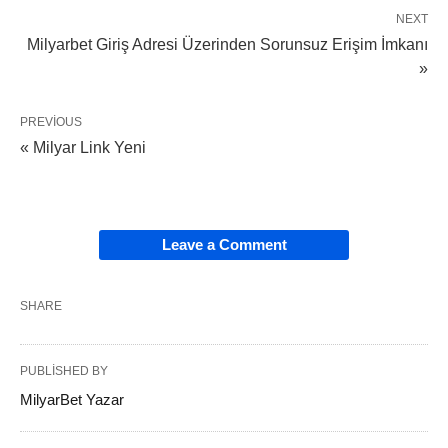
NEXT
Milyarbet Giriş Adresi Üzerinden Sorunsuz Erişim İmkanı
»
PREVIOUS
« Milyar Link Yeni
Leave a Comment
SHARE
PUBLISHED BY
MilyarBet Yazar