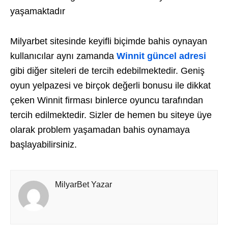
yaşamaktadır
Milyarbet sitesinde keyifli biçimde bahis oynayan
kullanıcılar aynı zamanda
Winnit güncel adresi
gibi diğer siteleri de tercih edebilmektedir. Geniş
oyun yelpazesi ve birçok değerli bonusu ile dikkat
çeken Winnit firması binlerce oyuncu tarafından
tercih edilmektedir. Sizler de hemen bu siteye üye
olarak problem yaşamadan bahis oynamaya
başlayabilirsiniz.
MilyarBet Yazar