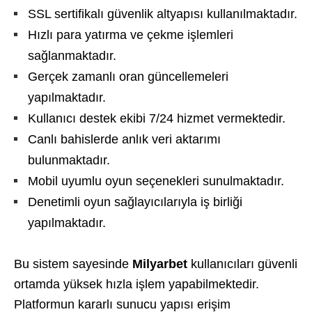
SSL sertifikalı güvenlik altyapısı kullanılmaktadır.
Hızlı para yatırma ve çekme işlemleri
sağlanmaktadır.
Gerçek zamanlı oran güncellemeleri
yapılmaktadır.
Kullanıcı destek ekibi 7/24 hizmet vermektedir.
Canlı bahislerde anlık veri aktarımı
bulunmaktadır.
Mobil uyumlu oyun seçenekleri sunulmaktadır.
Denetimli oyun sağlayıcılarıyla iş birliği
yapılmaktadır.
Bu sistem sayesinde
Milyarbet
kullanıcıları güvenli
ortamda yüksek hızla işlem yapabilmektedir.
Platformun kararlı sunucu yapısı erişim