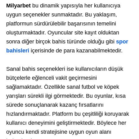
Milyarbet
bu dinamik yapısıyla her kullanıcıya
uygun seçenekler sunmaktadır. Bu yaklaşım,
platformun sürdürülebilir başarısının temelini
oluşturmaktadır. Oyuncular site kayıt olduktan
sonra diğer birçok bahis türünde olduğu gibi
spor
bahisleri
içerisinde de para kazanabilmektedir.
Sanal bahis seçenekleri ise kullanıcıların düşük
bütçelerle eğlenceli vakit geçirmesini
sağlamaktadır. Özellikle sanal futbol ve köpek
yarışları sürekli ilgi görmektedir. Bu oyunlar, kısa
sürede sonuçlanarak kazanç fırsatlarını
hızlandırmaktadır. Platform bu çeşitliliği koruyarak
kullanıcı deneyimini geliştirmektedir. Böylece her
oyuncu kendi stratejisine uygun oyun alanı