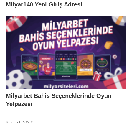
Milyar140 Yeni Giriş Adresi
Milyarbet Bahis Seçeneklerinde Oyun
Yelpazesi
RECENT POSTS