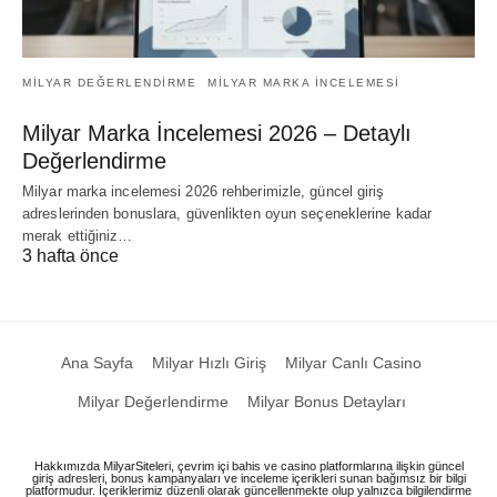
MILYAR DEĞERLENDIRME
MILYAR MARKA INCELEMESI
Milyar Marka İncelemesi 2026 – Detaylı
Değerlendirme
Milyar marka incelemesi 2026 rehberimizle, güncel giriş
adreslerinden bonuslara, güvenlikten oyun seçeneklerine kadar
merak ettiğiniz…
3 hafta önce
Ana Sayfa
Milyar Hızlı Giriş
Milyar Canlı Casino
Milyar Değerlendirme
Milyar Bonus Detayları
Hakkımızda MilyarSiteleri, çevrim içi bahis ve casino platformlarına ilişkin güncel
giriş adresleri, bonus kampanyaları ve inceleme içerikleri sunan bağımsız bir bilgi
platformudur. İçeriklerimiz düzenli olarak güncellenmekte olup yalnızca bilgilendirme