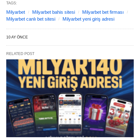
TAGS:
Milyarbet
Milyarbet bahis sitesi
Milyarbet bet firması
Milyarbet canlı bet sitesi
Milyarbet yeni giriş adresi
10 AY ÖNCE
RELATED POST