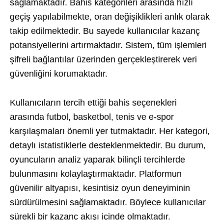
sağlamaktadır. Bahis kategorileri arasında hızlı
geçiş yapılabilmekte, oran değişiklikleri anlık olarak
takip edilmektedir. Bu sayede kullanıcılar kazanç
potansiyellerini artırmaktadır. Sistem, tüm işlemleri
şifreli bağlantılar üzerinden gerçekleştirerek veri
güvenliğini korumaktadır.
Kullanıcıların tercih ettiği bahis seçenekleri
arasında futbol, basketbol, tenis ve e-spor
karşılaşmaları önemli yer tutmaktadır. Her kategori,
detaylı istatistiklerle desteklenmektedir. Bu durum,
oyuncuların analiz yaparak bilinçli tercihlerde
bulunmasını kolaylaştırmaktadır. Platformun
güvenilir altyapısı, kesintisiz oyun deneyiminin
sürdürülmesini sağlamaktadır. Böylece kullanıcılar
sürekli bir kazanç akışı içinde olmaktadır.