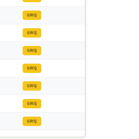
GİRİŞ
GİRİŞ
GİRİŞ
GİRİŞ
GİRİŞ
GİRİŞ
GİRİŞ