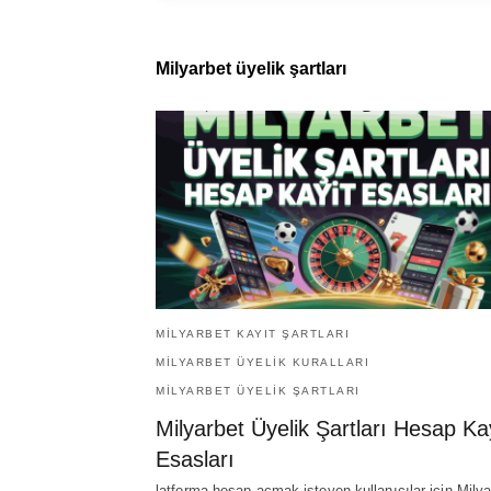
Milyarbet üyelik şartları
MILYARBET KAYIT ŞARTLARI
MILYARBET ÜYELIK KURALLARI
MILYARBET ÜYELIK ŞARTLARI
Milyarbet Üyelik Şartları Hesap Ka
Esasları
latforma hesap açmak isteyen kullanıcılar için Milya