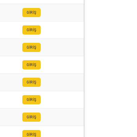
GİRİŞ
GİRİŞ
GİRİŞ
GİRİŞ
GİRİŞ
GİRİŞ
GİRİŞ
GİRİŞ