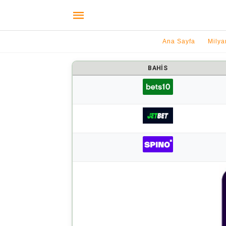
Ana Sayfa
Milyar
BAHIS