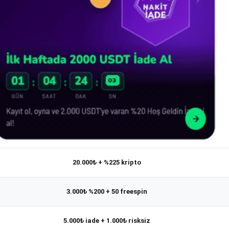
20.000₺ + %225 kripto
3.000₺ %200 + 50 freespin
5.000₺ iade + 1.000₺ risksiz