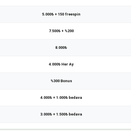
5.000₺ + 150 freespin
7.500₺ + %200
8.000₺
4.000₺ Her Ay
%300 Bonus
4.000₺ + 1.000₺ bedava
3.000₺ + 1.500₺ bedava