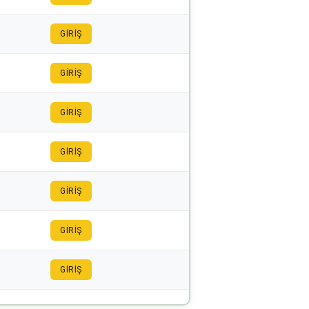
GİRİŞ
GİRİŞ
GİRİŞ
GİRİŞ
GİRİŞ
GİRİŞ
GİRİŞ