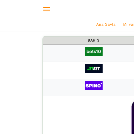
Ana Sayfa
Milyar
BAHIS