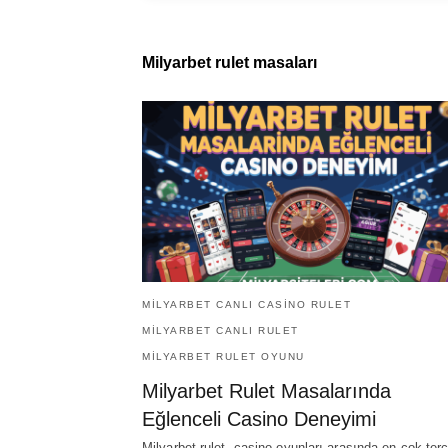
Milyarbet rulet masaları
MILYARBET CANLI CASINO RULET
MILYARBET CANLI RULET
MILYARBET RULET OYUNU
Milyarbet Rulet Masalarında
Eğlenceli Casino Deneyimi
Milyarbet rulet, casino oyunları arasında en çok terc