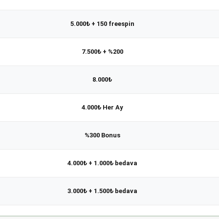
5.000₺ + 150 freespin
7.500₺ + %200
8.000₺
4.000₺ Her Ay
%300 Bonus
4.000₺ + 1.000₺ bedava
3.000₺ + 1.500₺ bedava