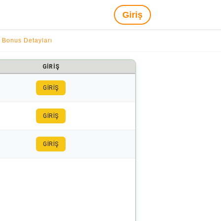
Giriş
r Bonus Detayları
GIRIŞ
GİRİŞ
GİRİŞ
GİRİŞ