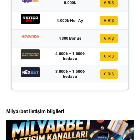
8.000₺
GİRİŞ
4.000₺ Her Ay
GİRİŞ
%300 Bonus
GİRİŞ
4.000₺ + 1.000₺
GİRİŞ
bedava
3.000₺ + 1.500₺
GİRİŞ
bedava
Milyarbet iletişim bilgileri