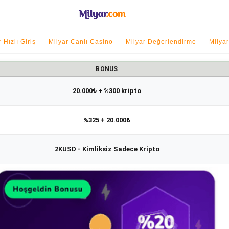
 Hızlı Giriş
Milyar Canlı Casino
Milyar Değerlendirme
Milya
BONUS
20.000₺ + %300 kripto
%325 + 20.000₺
2KUSD - Kimliksiz Sadece Kripto