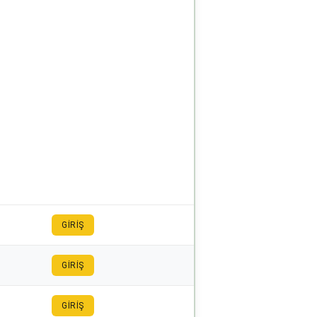
GİRİŞ
GİRİŞ
GİRİŞ