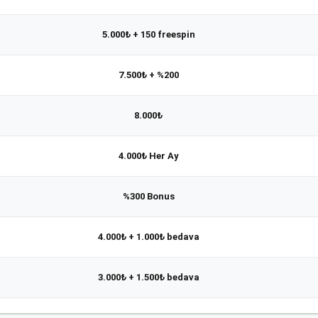
5.000₺ + 150 freespin
7.500₺ + %200
8.000₺
4.000₺ Her Ay
%300 Bonus
4.000₺ + 1.000₺ bedava
3.000₺ + 1.500₺ bedava