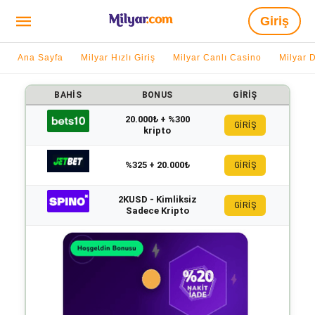
Giriş
Ana Sayfa
Milyar Hızlı Giriş
Milyar Canlı Casino
Milyar 
BAHIS
BONUS
GIRIŞ
20.000₺ + %300
GİRİŞ
kripto
%325 + 20.000₺
GİRİŞ
2KUSD - Kimliksiz
GİRİŞ
Sadece Kripto