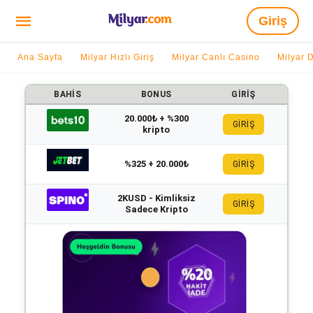
Giriş
Ana Sayfa
Milyar Hızlı Giriş
Milyar Canlı Casino
Milyar 
BAHIS
BONUS
GIRIŞ
20.000₺ + %300
GİRİŞ
kripto
%325 + 20.000₺
GİRİŞ
2KUSD - Kimliksiz
GİRİŞ
Sadece Kripto