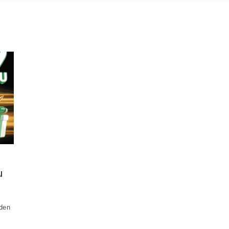
u
e
nden