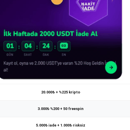
20.000₺ + %225 kripto
3.000₺ %200 + 50 freespin
5.000₺ iade + 1.000₺ risksiz