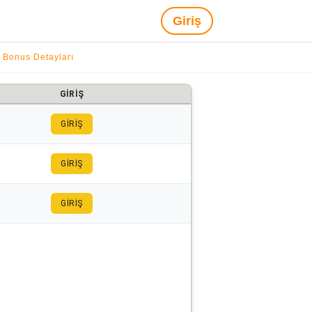
Giriş
r Bonus Detayları
GIRIŞ
GİRİŞ
GİRİŞ
GİRİŞ