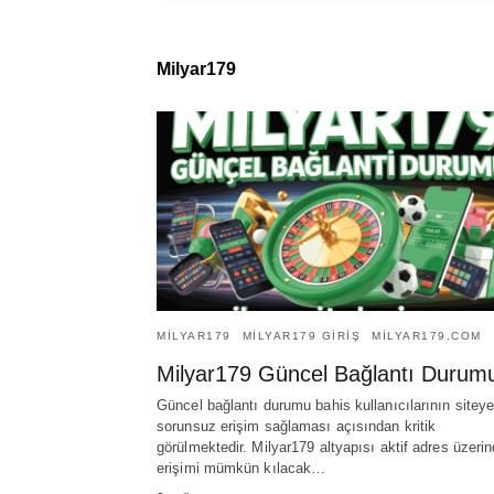
Milyar179
MILYAR179
MILYAR179 GIRIŞ
MILYAR179.COM
Milyar179 Güncel Bağlantı Durum
Güncel bağlantı durumu bahis kullanıcılarının sitey
sorunsuz erişim sağlaması açısından kritik
görülmektedir. Milyar179 altyapısı aktif adres üzeri
erişimi mümkün kılacak…