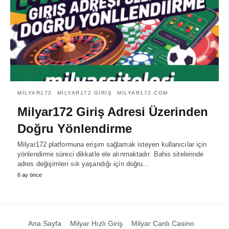
MILYAR172
MILYAR172 GIRIŞ
MILYAR172.COM
Milyar172 Giriş Adresi Üzerinden
Doğru Yönlendirme
Milyar172 platformuna erişim sağlamak isteyen kullanıcılar için
yönlendirme süreci dikkatle ele alınmaktadır. Bahis sitelerinde
adres değişimleri sık yaşandığı için doğru…
6 ay önce
Ana Sayfa
Milyar Hızlı Giriş
Milyar Canlı Casino