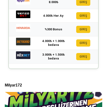
8.000₺
GİRİŞ
4.000₺ Her Ay
GİRİŞ
%300 Bonus
GİRİŞ
4.000₺ + 1.000₺
GİRİŞ
bedava
3.000₺ + 1.500₺
GİRİŞ
bedava
Milyar172