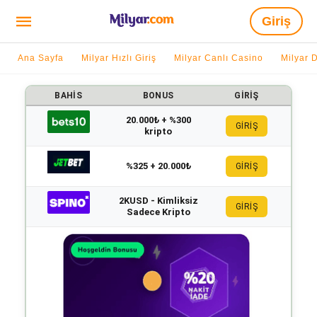
Giriş
Ana Sayfa
Milyar Hızlı Giriş
Milyar Canlı Casino
Milyar 
BAHIS
BONUS
GIRIŞ
20.000₺ + %300
GİRİŞ
kripto
%325 + 20.000₺
GİRİŞ
2KUSD - Kimliksiz
GİRİŞ
Sadece Kripto