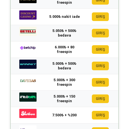
GİRİŞ
freespin
5.000₺ nakit iade
GİRİŞ
5.050₺ + 500₺
GİRİŞ
bedava
6.000₺ + 80
GİRİŞ
freespin
5.000₺ + 500₺
GİRİŞ
bedava
5.000₺ + 300
GİRİŞ
freespin
5.000₺ + 150
GİRİŞ
freespin
7.500₺ + %200
GİRİŞ