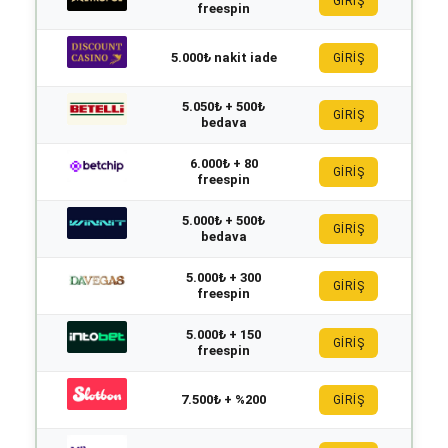
GİRİŞ
freespin
5.000₺ nakit iade
GİRİŞ
5.050₺ + 500₺
GİRİŞ
bedava
6.000₺ + 80
GİRİŞ
freespin
5.000₺ + 500₺
GİRİŞ
bedava
5.000₺ + 300
GİRİŞ
freespin
5.000₺ + 150
GİRİŞ
freespin
7.500₺ + %200
GİRİŞ