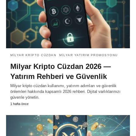
MILYAR KRIPTO CÜZDAN
MILYAR YATIRIM PROMOSYONU
Milyar Kripto Cüzdan 2026 —
Yatırım Rehberi ve Güvenlik
Milyar kripto cüzdan kullanımı, yatırım adımları ve güvenlik
önlemleri hakkında kapsamlı 2026 rehberi. Dijital varlıklarınızı
güvenle yönetin.
1 hafta önce