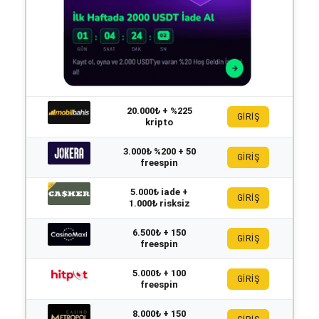
20.000₺ + %225
GİRİŞ
kripto
3.000₺ %200 + 50
GİRİŞ
freespin
5.000₺ iade +
GİRİŞ
1.000₺ risksiz
6.500₺ + 150
GİRİŞ
freespin
5.000₺ + 100
GİRİŞ
freespin
8.000₺ + 150