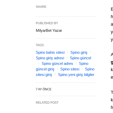
SHARE
E
h
PUBLISHED BY
a
MilyarBet Yazar
y
y
TAGS:
Spino bahis sitesi
Spino giriş
A
Spino giriş adresi
Spino güncel
Spino güncel adres
Spino
güncel giriş
Spino sitesi
Spino
k
sitesi giriş
Spino yeni giriş bilgiler
e
7 AY ÖNCE
T
k
RELATED POST
h