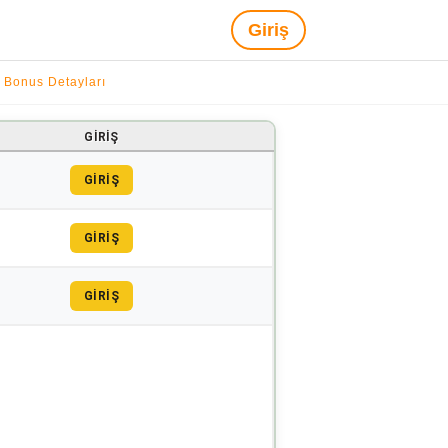
Giriş
r Bonus Detayları
GIRIŞ
GİRİŞ
GİRİŞ
GİRİŞ