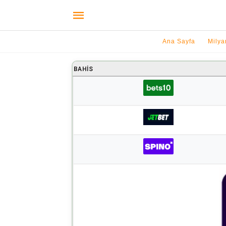
Ana Sayfa
Milyar
BAHIS