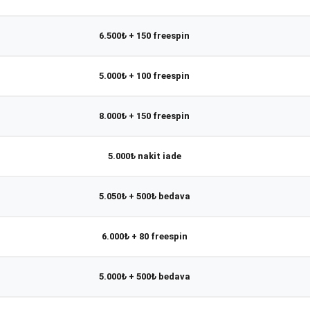
6.500₺ + 150 freespin
5.000₺ + 100 freespin
8.000₺ + 150 freespin
5.000₺ nakit iade
5.050₺ + 500₺ bedava
6.000₺ + 80 freespin
5.000₺ + 500₺ bedava