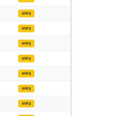
GİRİŞ
GİRİŞ
GİRİŞ
GİRİŞ
GİRİŞ
GİRİŞ
GİRİŞ