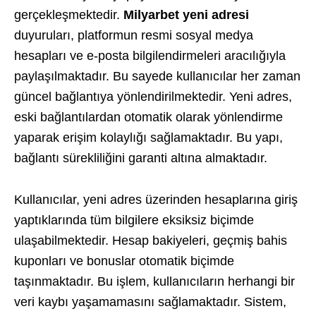
gerçekleşmektedir.
Milyarbet yeni adresi
duyuruları, platformun resmi sosyal medya
hesapları ve e-posta bilgilendirmeleri aracılığıyla
paylaşılmaktadır. Bu sayede kullanıcılar her zaman
güncel bağlantıya yönlendirilmektedir. Yeni adres,
eski bağlantılardan otomatik olarak yönlendirme
yaparak erişim kolaylığı sağlamaktadır. Bu yapı,
bağlantı sürekliliğini garanti altına almaktadır.
Kullanıcılar, yeni adres üzerinden hesaplarına giriş
yaptıklarında tüm bilgilere eksiksiz biçimde
ulaşabilmektedir. Hesap bakiyeleri, geçmiş bahis
kuponları ve bonuslar otomatik biçimde
taşınmaktadır. Bu işlem, kullanıcıların herhangi bir
veri kaybı yaşamamasını sağlamaktadır. Sistem,