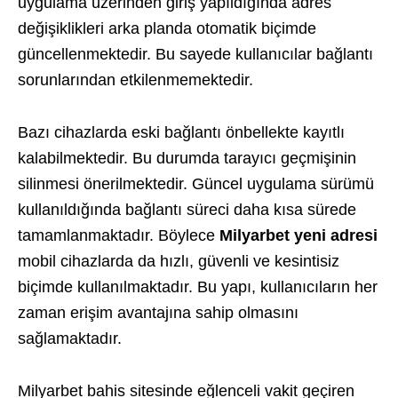
uygulama üzerinden giriş yapıldığında adres
değişiklikleri arka planda otomatik biçimde
güncellenmektedir. Bu sayede kullanıcılar bağlantı
sorunlarından etkilenmemektedir.
Bazı cihazlarda eski bağlantı önbellekte kayıtlı
kalabilmektedir. Bu durumda tarayıcı geçmişinin
silinmesi önerilmektedir. Güncel uygulama sürümü
kullanıldığında bağlantı süreci daha kısa sürede
tamamlanmaktadır. Böylece
Milyarbet yeni adresi
mobil cihazlarda da hızlı, güvenli ve kesintisiz
biçimde kullanılmaktadır. Bu yapı, kullanıcıların her
zaman erişim avantajına sahip olmasını
sağlamaktadır.
Milyarbet bahis sitesinde eğlenceli vakit geçiren