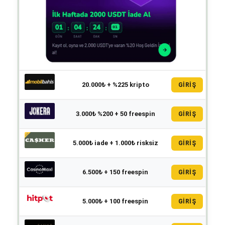
20.000₺ + %225 kripto
GİRİŞ
3.000₺ %200 + 50 freespin
GİRİŞ
5.000₺ iade + 1.000₺ risksiz
GİRİŞ
6.500₺ + 150 freespin
GİRİŞ
5.000₺ + 100 freespin
GİRİŞ