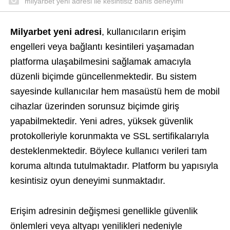
milyarbet yeni adresi ile kesintisiz bahis deneyimi
Milyarbet yeni adresi
, kullanıcıların erişim
engelleri veya bağlantı kesintileri yaşamadan
platforma ulaşabilmesini sağlamak amacıyla
düzenli biçimde güncellenmektedir. Bu sistem
sayesinde kullanıcılar hem masaüstü hem de mobil
cihazlar üzerinden sorunsuz biçimde giriş
yapabilmektedir. Yeni adres, yüksek güvenlik
protokolleriyle korunmakta ve SSL sertifikalarıyla
desteklenmektedir. Böylece kullanıcı verileri tam
koruma altında tutulmaktadır. Platform bu yapısıyla
kesintisiz oyun deneyimi sunmaktadır.
Erişim adresinin değişmesi genellikle güvenlik
önlemleri veya altyapı yenilikleri nedeniyle