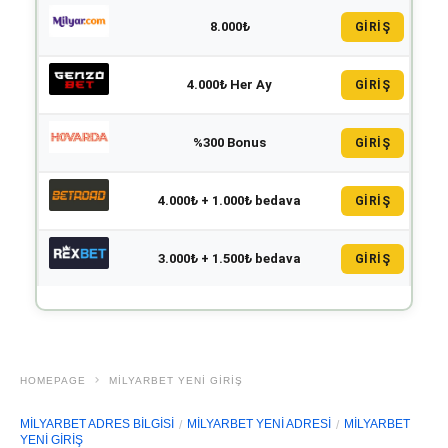
8.000₺
GİRİŞ
4.000₺ Her Ay
GİRİŞ
%300 Bonus
GİRİŞ
4.000₺ + 1.000₺ bedava
GİRİŞ
3.000₺ + 1.500₺ bedava
GİRİŞ
HOMEPAGE
MILYARBET YENI GIRIŞ
MILYARBET ADRES BILGISI
MILYARBET YENI ADRESI
MILYARBET
YENI GIRIŞ