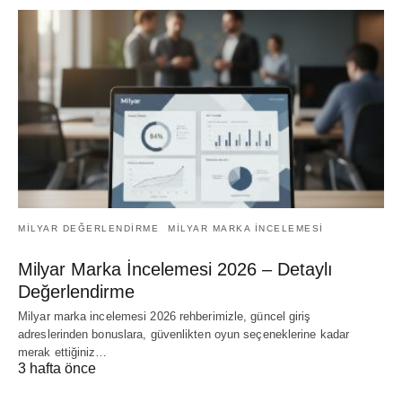
MILYAR DEĞERLENDIRME
MILYAR MARKA INCELEMESI
Milyar Marka İncelemesi 2026 – Detaylı
Değerlendirme
Milyar marka incelemesi 2026 rehberimizle, güncel giriş
adreslerinden bonuslara, güvenlikten oyun seçeneklerine kadar
merak ettiğiniz…
3 hafta önce