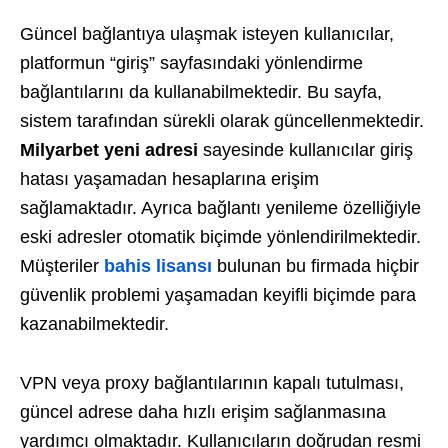
Güncel bağlantıya ulaşmak isteyen kullanıcılar,
platformun “giriş” sayfasındaki yönlendirme
bağlantılarını da kullanabilmektedir. Bu sayfa,
sistem tarafından sürekli olarak güncellenmektedir.
Milyarbet yeni adresi
sayesinde kullanıcılar giriş
hatası yaşamadan hesaplarına erişim
sağlamaktadır. Ayrıca bağlantı yenileme özelliğiyle
eski adresler otomatik biçimde yönlendirilmektedir.
Müşteriler
bahis lisansı
bulunan bu firmada hiçbir
güvenlik problemi yaşamadan keyifli biçimde para
kazanabilmektedir.
VPN veya proxy bağlantılarının kapalı tutulması,
güncel adrese daha hızlı erişim sağlanmasına
yardımcı olmaktadır. Kullanıcıların doğrudan resmi