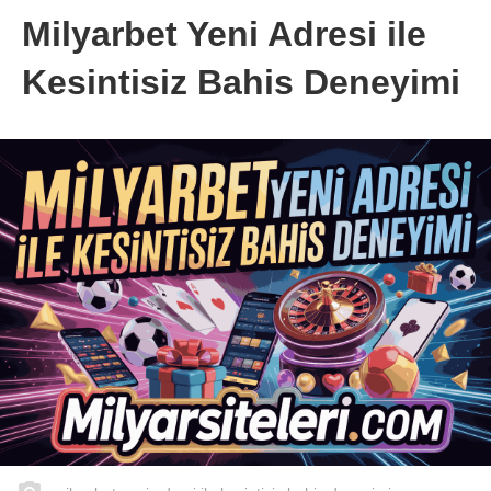
Milyarbet Yeni Adresi ile
Kesintisiz Bahis Deneyimi