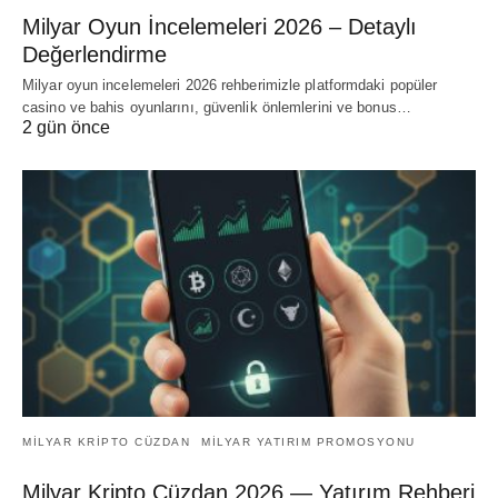
Milyar Oyun İncelemeleri 2026 – Detaylı
Değerlendirme
Milyar oyun incelemeleri 2026 rehberimizle platformdaki popüler
casino ve bahis oyunlarını, güvenlik önlemlerini ve bonus…
2 gün önce
MILYAR KRIPTO CÜZDAN
MILYAR YATIRIM PROMOSYONU
Milyar Kripto Cüzdan 2026 — Yatırım Rehberi