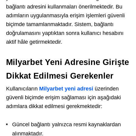
bağlantı adresini kullanmaları önerilmektedir. Bu
adımların uygulanmasıyla erişim işlemleri güvenli
biçimde tamamlanmaktadır. Sistem, bağlantı
doğrulamasını yaptıktan sonra kullanıcı hesabını
aktif hâle getirmektedir.
Milyarbet Yeni Adresine Girişte
Dikkat Edilmesi Gerekenler
Kullanıcıların
Milyarbet yeni adresi
üzerinden
güvenli biçimde erişim sağlaması için aşağıdaki
adımlara dikkat edilmesi gerekmektedir:
Güncel bağlantı yalnızca resmi kaynaklardan
alınmaktadır.