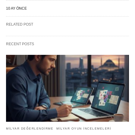
10 AY ÖNCE
RELATED POST
RECENT POSTS
MILYAR DEĞERLENDIRME
MILYAR OYUN INCELEMELERI