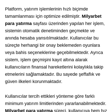
Platform, yatırım işlemlerinin hızlı biçimde
tamamlanması için optimize edilmiştir.
Milyarbet
para yatırma
sayfası üzerinden yapılan her işlem,
sistemin otomatik denetiminden geçmekte ve
anında hesaba yansıtılmaktadır. Kullanıcılar bu
süreçte herhangi bir onay beklemeden oyunlara
veya bahis seçeneklerine geçebilmektedir. Ayrıca
sistem, işlem geçmişini kayıt altına alarak
kullanıcıların finansal hareketlerini kolaylıkla takip
etmelerini sağlamaktadır. Bu sayede şeffaflık ve
güven ilkeleri korunmaktadır.
Kullanıcılar tercih ettikleri yönteme göre farklı
minimum yatırım limitlerinden yararlanabilmektedir.
Milyarbet para yatırma
süreci, kullanıcıya hem hız