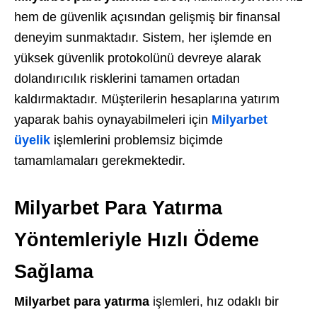
hem de güvenlik açısından gelişmiş bir finansal
deneyim sunmaktadır. Sistem, her işlemde en
yüksek güvenlik protokolünü devreye alarak
dolandırıcılık risklerini tamamen ortadan
kaldırmaktadır. Müşterilerin hesaplarına yatırım
yaparak bahis oynayabilmeleri için
Milyarbet
üyelik
işlemlerini problemsiz biçimde
tamamlamaları gerekmektedir.
Milyarbet Para Yatırma
Yöntemleriyle Hızlı Ödeme
Sağlama
Milyarbet para yatırma
işlemleri, hız odaklı bir