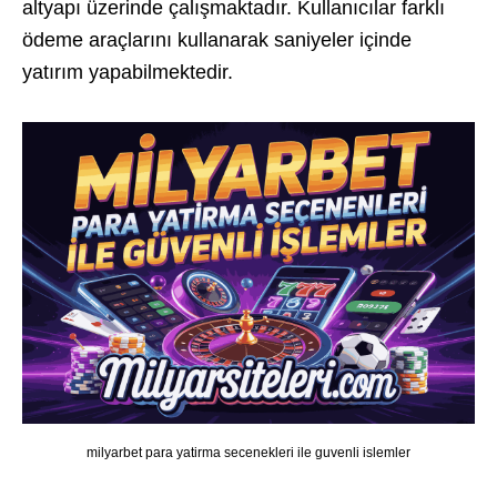
altyapı üzerinde çalışmaktadır. Kullanıcılar farklı
ödeme araçlarını kullanarak saniyeler içinde
yatırım yapabilmektedir.
milyarbet para yatirma secenekleri ile guvenli islemler