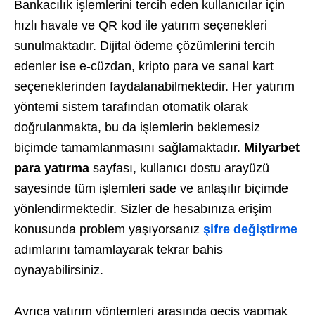
Bankacılık işlemlerini tercih eden kullanıcılar için
hızlı havale ve QR kod ile yatırım seçenekleri
sunulmaktadır. Dijital ödeme çözümlerini tercih
edenler ise e-cüzdan, kripto para ve sanal kart
seçeneklerinden faydalanabilmektedir. Her yatırım
yöntemi sistem tarafından otomatik olarak
doğrulanmakta, bu da işlemlerin beklemesiz
biçimde tamamlanmasını sağlamaktadır.
Milyarbet
para yatırma
sayfası, kullanıcı dostu arayüzü
sayesinde tüm işlemleri sade ve anlaşılır biçimde
yönlendirmektedir. Sizler de hesabınıza erişim
konusunda problem yaşıyorsanız
şifre değiştirme
adımlarını tamamlayarak tekrar bahis
oynayabilirsiniz.
Ayrıca yatırım yöntemleri arasında geçiş yapmak