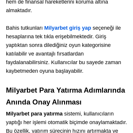
hem de finansal hareketlerini koruma altına
almaktadır.
Bahis tutkunları
Milyarbet giriş yap
seçeneği ile
hesaplarına tek tıkla erişebilmektedir. Giriş
yaptıktan sonra dilediğiniz oyun kategorisine
katılabilir ve avantajlı fırsatlardan
faydalanabilirsiniz. Kullanıcılar bu sayede zaman
kaybetmeden oyuna başlayabilir.
Milyarbet Para Yatırma Adımlarında
Anında Onay Alınması
Milyarbet para yatırma
sistemi, kullanıcıların
yaptığı her işlemi otomatik biçimde onaylamaktadır.
Bu özellik, yatırım sürecinin hızını artırmakta ve