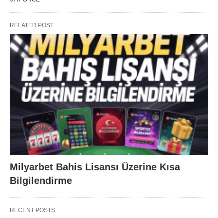
RELATED POST
Milyarbet Bahis Lisansı Üzerine Kısa
Bilgilendirme
RECENT POSTS