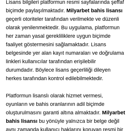
Lisans bilgileri platformun resmi sayfalarında şeffaf
biçimde paylaşılmaktadır.
Milyarbet bahis lisansı
geçerli otoriteler tarafından verilmekte ve düzenli
olarak yenilenmektedir. Bu uygulama, platformun
her zaman yasal gerekliliklere uygun biçimde
faaliyet göstermesini sağlamaktadır. Lisans
belgesinde yer alan kayıt numaraları ve doğrulama
linkleri kullanıcılar tarafından erişilebilir
durumdadır. Böylece lisans geçerliliği dileyen
herkes tarafından kontrol edilebilmektedir.
Platformun lisanslı olarak hizmet vermesi,
oyunların ve bahis oranlarının adil biçimde
oluşturulmasını garanti altına almaktadır.
Milyarbet
bahis lisansı
bu yönüyle yalnızca bir belge değil
aynı zamanda kullanıcı haklarını koruyan resmi bir