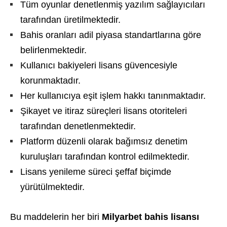
Tüm oyunlar denetlenmiş yazılım sağlayıcıları
tarafından üretilmektedir.
Bahis oranları adil piyasa standartlarına göre
belirlenmektedir.
Kullanıcı bakiyeleri lisans güvencesiyle
korunmaktadır.
Her kullanıcıya eşit işlem hakkı tanınmaktadır.
Şikayet ve itiraz süreçleri lisans otoriteleri
tarafından denetlenmektedir.
Platform düzenli olarak bağımsız denetim
kuruluşları tarafından kontrol edilmektedir.
Lisans yenileme süreci şeffaf biçimde
yürütülmektedir.
Bu maddelerin her biri
Milyarbet bahis lisansı