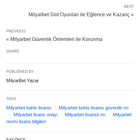
NEXT
Milyarbet Slot Oyunları ile Eğlence ve Kazanç »
PREVIOUS
« Milyarbet Güvenlik Önlemleri ile Korunma
SHARE
PUBLISHED BY
MilyarBet Yazar
TAGS:
Milyarbet bahis lisansı
Milyarbet bahis lisansı güvenilir mi
Milyarbet lisans onayı
Milyarbet lisanslı mı
Milyarbet
resmi lisans bilgileri
9 AY ÖNCE