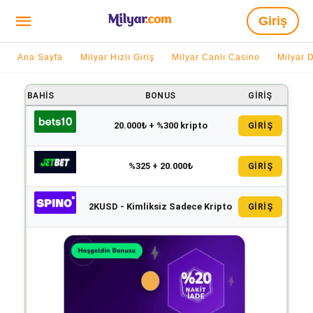
Giriş
Ana Sayfa
Milyar Hızlı Giriş
Milyar Canlı Casino
Milyar 
BAHIS
BONUS
GIRIŞ
20.000₺ + %300 kripto
GİRİŞ
%325 + 20.000₺
GİRİŞ
2KUSD - Kimliksiz Sadece Kripto
GİRİŞ