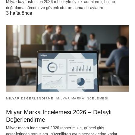
Milyar kayıt işlemleri 2026 rehberiyle üyelik adımlarını, hesap
doğrulama sürecini ve güvenli oturum açma detaylarını…
3 hafta önce
MILYAR DEĞERLENDIRME
MILYAR MARKA INCELEMESI
Milyar Marka İncelemesi 2026 – Detaylı
Değerlendirme
Milyar marka incelemesi 2026 rehberimizle, güncel giriş
adreslerinden bonuslara, güvenlikten oyun seçeneklerine kadar