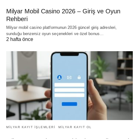
Milyar Mobil Casino 2026 – Giriş ve Oyun
Rehberi
Milyar mobil casino platformunun 2026 güncel giriş adresleri,
sunduğu benzersiz oyun seçenekleri ve özel bonus…
2 hafta önce
MILYAR KAYIT IŞLEMLERI
MILYAR KAYIT OL