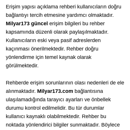
Erişim yapısı açıklama rehberi kullanıcıların doğru
bağlantıyı tercih etmesine yardımcı olmaktadır.
Milyar173 güncel
erişim bilgileri bu rehber
kapsamında düzenli olarak paylaşılmaktadır.
Kullanıcıların eski veya pasif adreslerden
kaçınması önerilmektedir. Rehber doğru
yönlendirme için temel kaynak olarak
görülmektedir.
Rehberde erişim sorunlarının olası nedenleri de ele
alınmaktadır.
Milyar173.com
bağlantısına
ulaşılamadığında tarayıcı ayarları ve önbellek
durumu kontrol edilmelidir. Bu tür durumlar
kullanıcı kaynaklı olabilmektedir. Rehber bu
noktada yönlendirici bilgiler sunmaktadır. Böylece