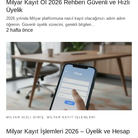
Milyar Kayıt Ol 2026 Rehberi Güvenli ve Hızlı
Üyelik
2026 yılında Milyar platformuna nasıl kayıt olacağınızı adım adım
öğrenin. Güvenli üyelik sürecini, gerekli bilgileri…
2 hafta önce
MILYAR HIZLI GIRIŞ
MILYAR KAYIT IŞLEMLERI
Milyar Kayıt İşlemleri 2026 – Üyelik ve Hesap