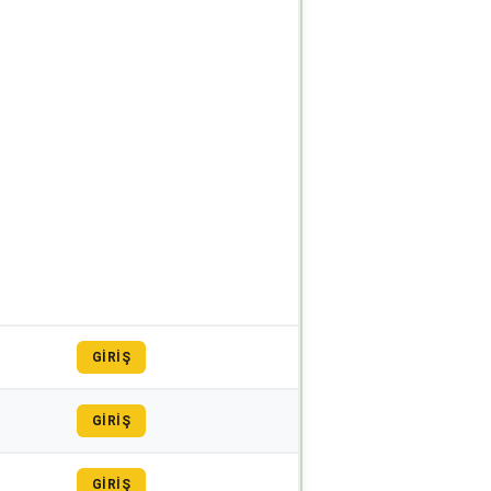
GİRİŞ
GİRİŞ
GİRİŞ