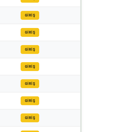
GİRİŞ
GİRİŞ
GİRİŞ
GİRİŞ
GİRİŞ
GİRİŞ
GİRİŞ