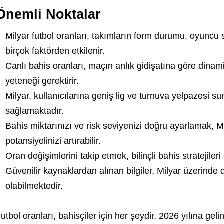
Önemli Noktalar
Milyar futbol oranları, takımların form durumu, oyuncu 
birçok faktörden etkilenir.
Canlı bahis oranları, maçın anlık gidişatına göre dinami
yeteneği gerektirir.
Milyar, kullanıcılarına geniş lig ve turnuva yelpazesi su
sağlamaktadır.
Bahis miktarınızı ve risk seviyenizi doğru ayarlamak, M
potansiyelinizi artırabilir.
Oran değişimlerini takip etmek, bilinçli bahis stratejileri
Güvenilir kaynaklardan alınan bilgiler, Milyar üzerinde
olabilmektedir.
utbol oranları, bahisçiler için her şeydir. 2026 yılına geli