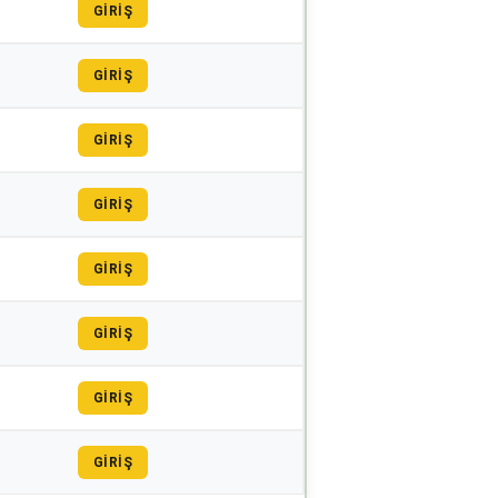
GİRİŞ
GİRİŞ
GİRİŞ
GİRİŞ
GİRİŞ
GİRİŞ
GİRİŞ
GİRİŞ