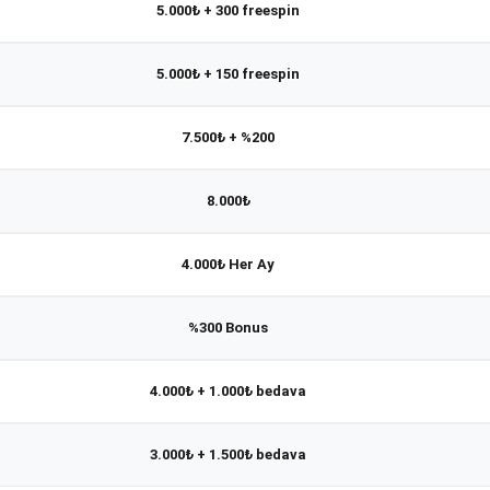
5.000₺ + 300 freespin
5.000₺ + 150 freespin
7.500₺ + %200
8.000₺
4.000₺ Her Ay
%300 Bonus
4.000₺ + 1.000₺ bedava
3.000₺ + 1.500₺ bedava