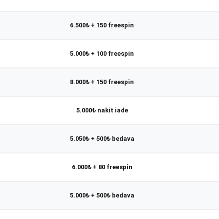
6.500₺ + 150 freespin
5.000₺ + 100 freespin
8.000₺ + 150 freespin
5.000₺ nakit iade
5.050₺ + 500₺ bedava
6.000₺ + 80 freespin
5.000₺ + 500₺ bedava