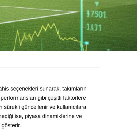
ahis seçenekleri sunarak, takımların
erformansları gibi çeşitli faktörlere
n sürekli güncellenir ve kullanıcılara
ediği ise, piyasa dinamiklerine ve
gösterir.