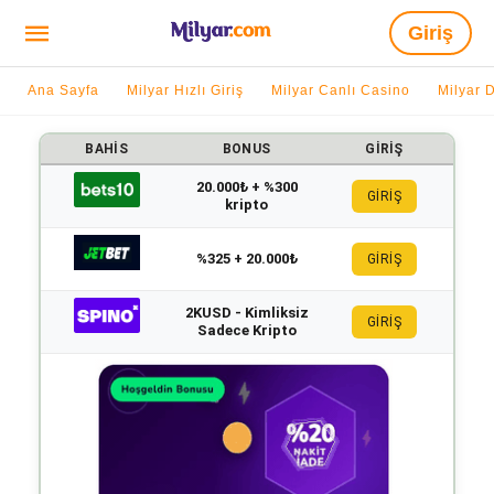
Giriş
Ana Sayfa
Milyar Hızlı Giriş
Milyar Canlı Casino
Milyar 
BAHIS
BONUS
GIRIŞ
20.000₺ + %300
GİRİŞ
kripto
%325 + 20.000₺
GİRİŞ
2KUSD - Kimliksiz
GİRİŞ
Sadece Kripto