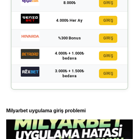
8.000₺
GİRİŞ
4.000₺ Her Ay
GİRİŞ
%300 Bonus
GİRİŞ
4.000₺ + 1.000₺
GİRİŞ
bedava
3.000₺ + 1.500₺
GİRİŞ
bedava
Milyarbet uygulama giriş problemi