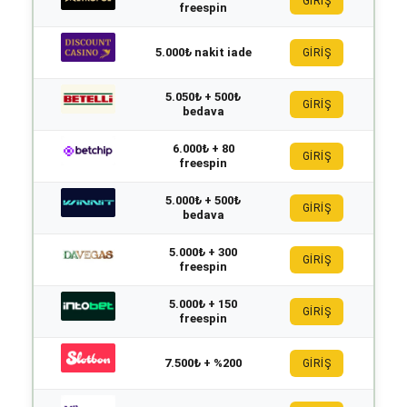
GİRİŞ
freespin
5.000₺ nakit iade
GİRİŞ
5.050₺ + 500₺
GİRİŞ
bedava
6.000₺ + 80
GİRİŞ
freespin
5.000₺ + 500₺
GİRİŞ
bedava
5.000₺ + 300
GİRİŞ
freespin
5.000₺ + 150
GİRİŞ
freespin
7.500₺ + %200
GİRİŞ