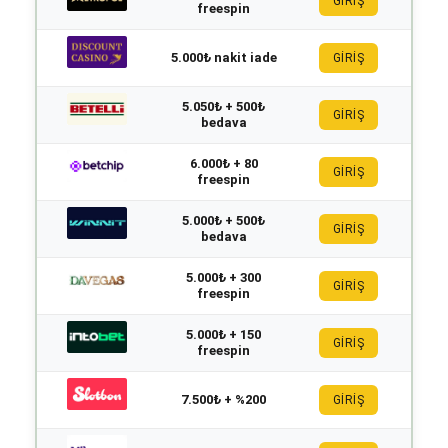
GİRİŞ
freespin
5.000₺ nakit iade
GİRİŞ
5.050₺ + 500₺
GİRİŞ
bedava
6.000₺ + 80
GİRİŞ
freespin
5.000₺ + 500₺
GİRİŞ
bedava
5.000₺ + 300
GİRİŞ
freespin
5.000₺ + 150
GİRİŞ
freespin
7.500₺ + %200
GİRİŞ