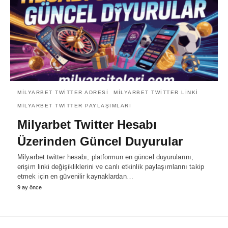
MILYARBET TWITTER ADRESI
MILYARBET TWITTER LINKI
MILYARBET TWITTER PAYLAŞIMLARI
Milyarbet Twitter Hesabı
Üzerinden Güncel Duyurular
Milyarbet twitter hesabı, platformun en güncel duyurularını,
erişim linki değişikliklerini ve canlı etkinlik paylaşımlarını takip
etmek için en güvenilir kaynaklardan…
9 ay önce