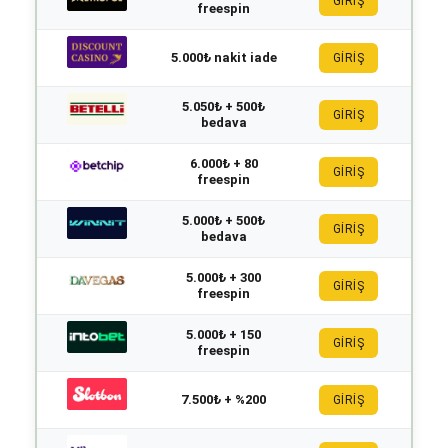
GİRİŞ
freespin
5.000₺ nakit iade
GİRİŞ
5.050₺ + 500₺
GİRİŞ
bedava
6.000₺ + 80
GİRİŞ
freespin
5.000₺ + 500₺
GİRİŞ
bedava
5.000₺ + 300
GİRİŞ
freespin
5.000₺ + 150
GİRİŞ
freespin
7.500₺ + %200
GİRİŞ