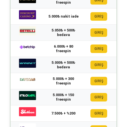
GİRİŞ
freespin
5.000₺ nakit iade
GİRİŞ
5.050₺ + 500₺
GİRİŞ
bedava
6.000₺ + 80
GİRİŞ
freespin
5.000₺ + 500₺
GİRİŞ
bedava
5.000₺ + 300
GİRİŞ
freespin
5.000₺ + 150
GİRİŞ
freespin
7.500₺ + %200
GİRİŞ