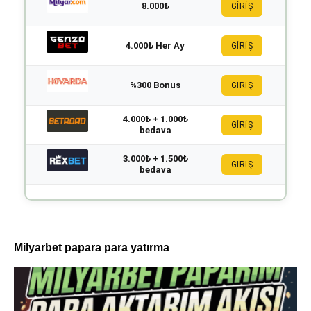
8.000₺
GİRİŞ
4.000₺ Her Ay
GİRİŞ
%300 Bonus
GİRİŞ
4.000₺ + 1.000₺
GİRİŞ
bedava
3.000₺ + 1.500₺
GİRİŞ
bedava
Milyarbet papara para yatırma