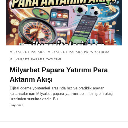
MILYARBET PAPARA
MILYARBET PAPARA PARA YATIRMA
MILYARBET PAPARA YATIRIMI
Milyarbet Papara Yatırımı Para
Aktarım Akışı
Dijital ödeme yöntemleri arasında hız ve pratiklik arayan
kullanıcılar için Milyarbet papara yatırımı belirli bir işlem akışı
üzerinden sunulmaktadır. Bu…
8 ay önce