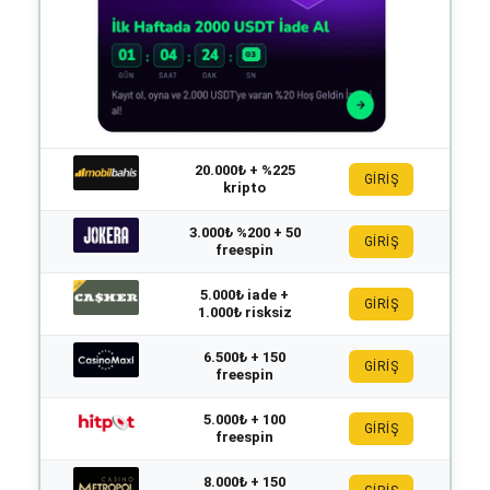
20.000₺ + %225
GİRİŞ
kripto
3.000₺ %200 + 50
GİRİŞ
freespin
5.000₺ iade +
GİRİŞ
1.000₺ risksiz
6.500₺ + 150
GİRİŞ
freespin
5.000₺ + 100
GİRİŞ
freespin
8.000₺ + 150