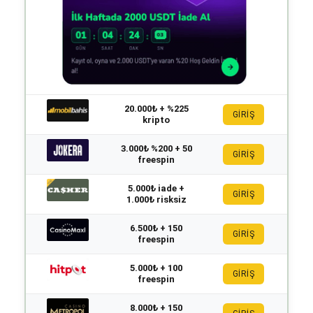
20.000₺ + %225
GİRİŞ
kripto
3.000₺ %200 + 50
GİRİŞ
freespin
5.000₺ iade +
GİRİŞ
1.000₺ risksiz
6.500₺ + 150
GİRİŞ
freespin
5.000₺ + 100
GİRİŞ
freespin
8.000₺ + 150