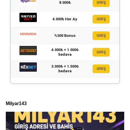
8.000₺
GİRİŞ
4.000₺ Her Ay
GİRİŞ
%300 Bonus
GİRİŞ
4.000₺ + 1.000₺
GİRİŞ
bedava
3.000₺ + 1.500₺
GİRİŞ
bedava
Milyar143