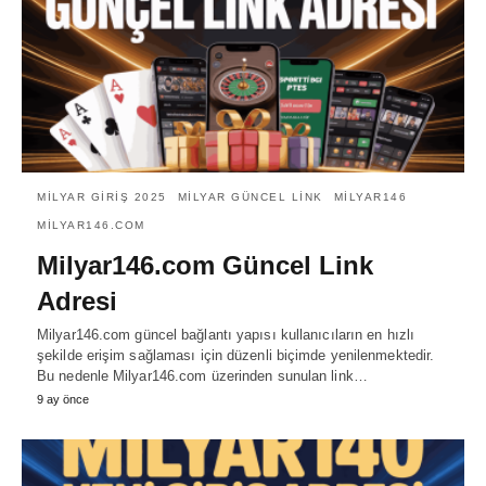
MILYAR GIRIŞ 2025
MILYAR GÜNCEL LINK
MILYAR146
MILYAR146.COM
Milyar146.com Güncel Link
Adresi
Milyar146.com güncel bağlantı yapısı kullanıcıların en hızlı
şekilde erişim sağlaması için düzenli biçimde yenilenmektedir.
Bu nedenle Milyar146.com üzerinden sunulan link…
9 ay önce