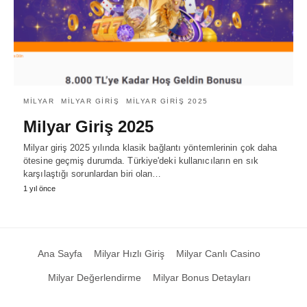
MILYAR
MILYAR GIRIŞ
MILYAR GIRIŞ 2025
Milyar Giriş 2025
Milyar giriş 2025 yılında klasik bağlantı yöntemlerinin çok daha
ötesine geçmiş durumda. Türkiye'deki kullanıcıların en sık
karşılaştığı sorunlardan biri olan…
1 yıl önce
Ana Sayfa
Milyar Hızlı Giriş
Milyar Canlı Casino
Milyar Değerlendirme
Milyar Bonus Detayları