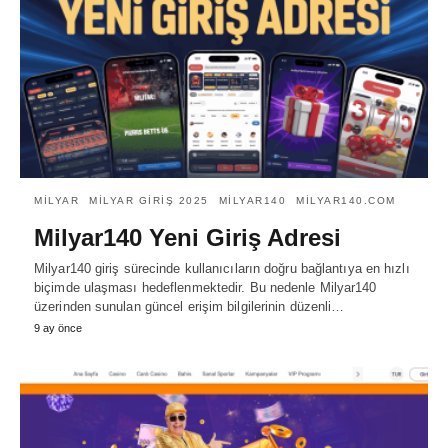
MILYAR
MILYAR GIRIŞ 2025
MILYAR140
MILYAR140.COM
Milyar140 Yeni Giriş Adresi
Milyar140 giriş sürecinde kullanıcıların doğru bağlantıya en hızlı
biçimde ulaşması hedeflenmektedir. Bu nedenle Milyar140
üzerinden sunulan güncel erişim bilgilerinin düzenli…
9 ay önce