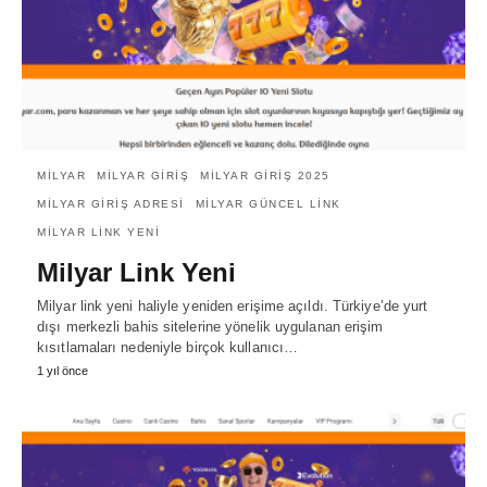
MILYAR
MILYAR GIRIŞ
MILYAR GIRIŞ 2025
MILYAR GIRIŞ ADRESI
MILYAR GÜNCEL LINK
MILYAR LINK YENI
Milyar Link Yeni
Milyar link yeni haliyle yeniden erişime açıldı. Türkiye’de yurt
dışı merkezli bahis sitelerine yönelik uygulanan erişim
kısıtlamaları nedeniyle birçok kullanıcı…
1 yıl önce