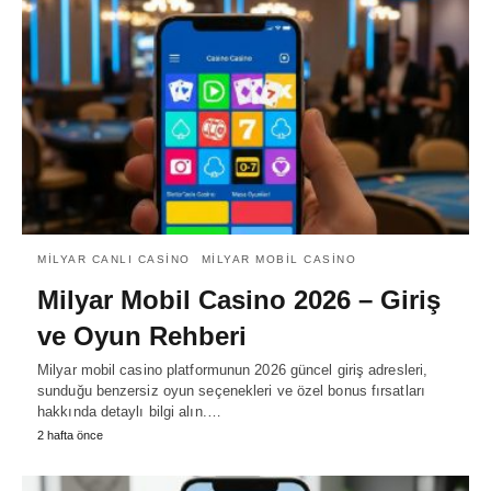
MILYAR CANLI CASINO
MILYAR MOBIL CASINO
Milyar Mobil Casino 2026 – Giriş
ve Oyun Rehberi
Milyar mobil casino platformunun 2026 güncel giriş adresleri,
sunduğu benzersiz oyun seçenekleri ve özel bonus fırsatları
hakkında detaylı bilgi alın.…
2 hafta önce