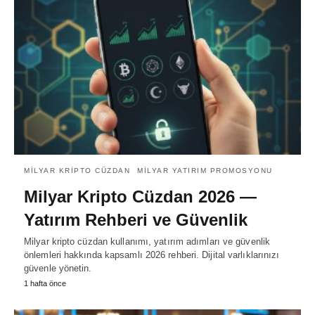
MILYAR KRIPTO CÜZDAN
MILYAR YATIRIM PROMOSYONU
Milyar Kripto Cüzdan 2026 —
Yatırım Rehberi ve Güvenlik
Milyar kripto cüzdan kullanımı, yatırım adımları ve güvenlik
önlemleri hakkında kapsamlı 2026 rehberi. Dijital varlıklarınızı
güvenle yönetin.
1 hafta önce