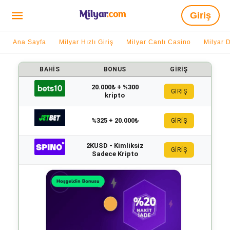
Giriş
Ana Sayfa
Milyar Hızlı Giriş
Milyar Canlı Casino
Milyar 
BAHIS
BONUS
GIRIŞ
20.000₺ + %300
GİRİŞ
kripto
%325 + 20.000₺
GİRİŞ
2KUSD - Kimliksiz
GİRİŞ
Sadece Kripto