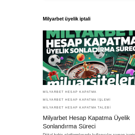
Milyarbet üyelik iptali
MILYARBET HESAP KAPATMA
MILYARBET HESAP KAPATMA IŞLEMI
MILYARBET HESAP KAPATMA TALEBI
Milyarbet Hesap Kapatma Üyelik
Sonlandırma Süreci
Dijital bahis platformlarında kullanıcılar zaman içeri