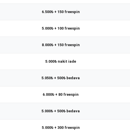
6.500₺ + 150 freespin
5.000₺ + 100 freespin
8.000₺ + 150 freespin
5.000₺ nakit iade
5.050₺ + 500₺ bedava
6.000₺ + 80 freespin
5.000₺ + 500₺ bedava
5.000₺ + 300 freespin