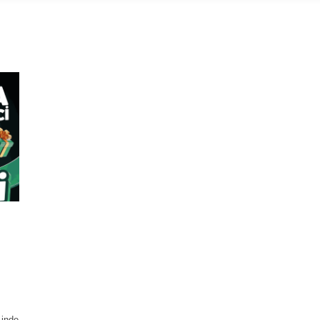
sinde