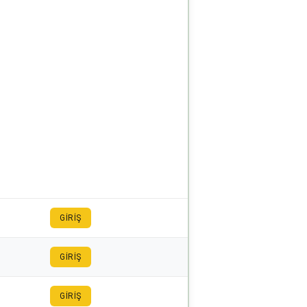
GİRİŞ
GİRİŞ
GİRİŞ