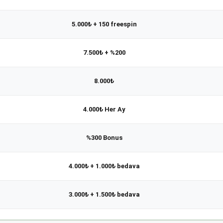
5.000₺ + 150 freespin
7.500₺ + %200
8.000₺
4.000₺ Her Ay
%300 Bonus
4.000₺ + 1.000₺ bedava
3.000₺ + 1.500₺ bedava